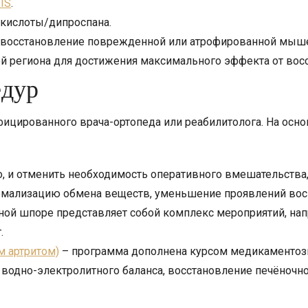
IS
.
 кислоты/дипроспана.
 восстановление поврежденной или атрофированной мыше
 региона для достижения максимального эффекта от восс
едур
ицированного врача-ортопеда или реабилитолога. На осно
, и отменить необходимость оперативного вмешательства, 
рмализацию обмена веществ, уменьшение проявлений восп
ной шпоре представляет собой комплекс мероприятий, на
.
м артритом)
– программа дополнена курсом медикаментозн
 водно-электролитного баланса, восстановление печёночн