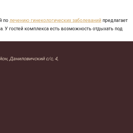
й по
лечению гинекологических заболеваний
предлагает
 У гостей комплекса есть возможность отдыхать под
он, Даниловичский с/с, 4,