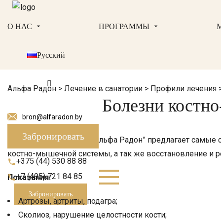
О НАС
ПРОГРАММЫ
Русский
Альфа Радон
>
Лечение в санатории
>
Профили лечения
Болезни костно
bron@alfaradon.by
Забронировать
Медикал&СПА Резорт “Альфа Радон” предлагает самые с
костно-мышечной системы, а так же восстановление и 
+375 (44) 530 88 88
+7 (495) 721 84 85
Показания:
Забронировать
Артрозы, артриты, подагра;
Сколиоз, нарушение целостности кости;