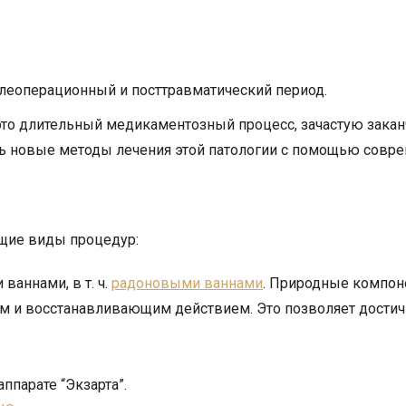
слеоперационный и посттравматический период.
— это длительный медикаментозный процесс, зачастую за
ть новые методы лечения этой патологии с помощью совр
ющие виды процедур:
ваннами, в т. ч.
радоновыми ваннами
. Природные компон
 восстанавливающим действием. Это позволяет достичь 
ппарате “Экзарта”.