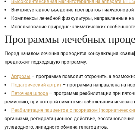
Высокоинтенсивная магнитотерапия на аппарате BTL S
Внутрисуставное введение препаратов гиалуроновой
Комплексы лечебной физкультуры, направленные на
Использование природно-климатических особенностей
Программы лечебных проц
Перед началом лечения проводится консультация квалиф
предложит подходящую программу.
Артрозы
– программа позволит отсрочить, а возможно
Подагрический артрит
– программа направлена на но
Пяточная шпора
– программа реабилитации при пяточ
ремиссию, при которой симптомы заболевания исчезают
Реабилитация пациентов с псориазом (псориатически
организма, регидратационное действие, восстановление
углеводного, липидного обмена гепатоцитов.