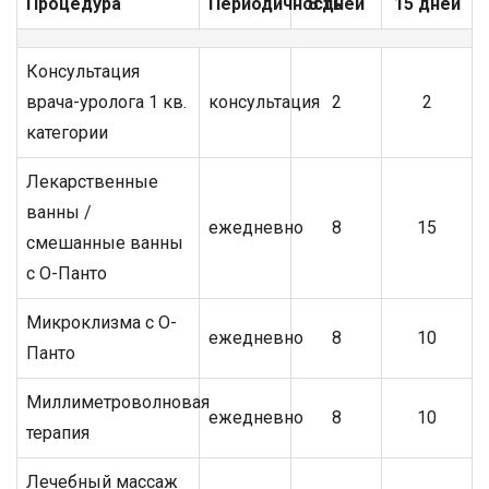
Процедура
Периодичность
8 дней
15 дней
Консультация
врача-уролога 1 кв.
консультация
2
2
категории
Лекарственные
ванны /
ежедневно
8
15
смешанные ванны
с О-Панто
Микроклизма с О-
ежедневно
8
10
Панто
Миллиметроволновая
ежедневно
8
10
терапия
Лечебный массаж