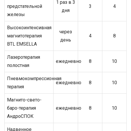
1 раз в 3
предстательной
3
4
дня
железы
Высокоинтенсивная
через
магнитотерапия
4
8
день
BTL EMSELLA
Лазеротерапия
ежедневно
8
10
полостная
Пневмокомпрессионная
ежедневно
8
10
терапия
Магнито-свето-
баро-терапия
ежедневно
8
10
АндроСПОК
Надвенное