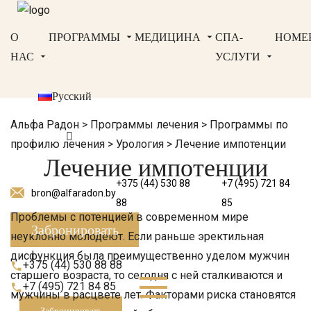
О
ПРОГРАММЫ
МЕДИЦИНА
СПА-
НОМЕ
НАС
УСЛУГИ
Русский
Альфа Радон
>
Программы лечения
>
Программы по
профилю лечения
>
Урология
>
Лечение импотенции
Лечение импотенции
+375 (44) 530 88
+7 (495) 721 84
bron@alfaradon.by
88
85
Проблемы с потенцией в современном мире
Забронировать
неуклонно молодеют. Если раньше эректильная
дисфункция была преимущественно уделом мужчин
+375 (44) 530 88 88
старшего возраста, то сегодня с ней сталкиваются и
+7 (495) 721 84 85
мужчины в расцвете лет. Факторами риска становятся
Забронировать