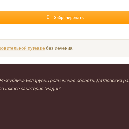
Забронировать
ровительной путевке
без лечения.
Республика Беларусь, Гродненская область, Дятловский рай
ов южнее санатория "Радон"