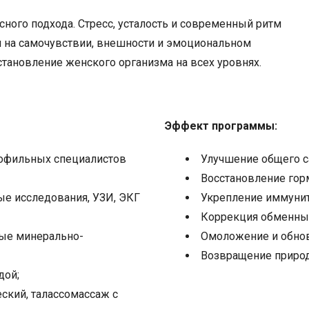
ного подхода. Стресс, усталость и современный ритм
я на самочувствии, внешности и эмоциональном
становление женского организма на всех уровнях.
Эффект программы:
рофильных специалистов
Улучшение общего с
Восстановление гор
ые исследования, УЗИ, ЭКГ
Укрепление иммунит
Коррекция обменны
ые минерально-
Омоложение и обнов
Возвращение природ
дой;
кий, талассомассаж с