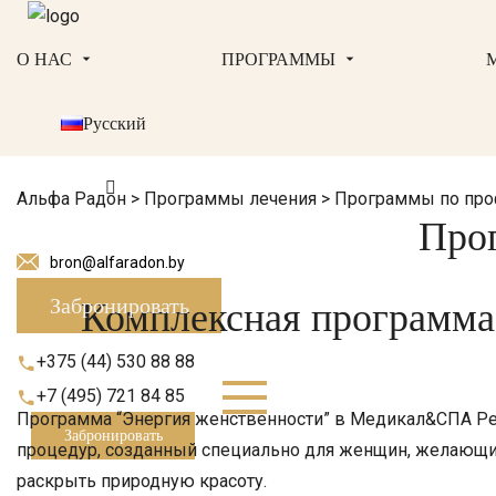
О НАС
ПРОГРАММЫ
Русский
Альфа Радон
>
Программы лечения
>
Программы по про
Про
bron@alfaradon.by
Комплексная программа 
Забронировать
+375 (44) 530 88 88
+7 (495) 721 84 85
Программа “Энергия женственности” в Медикал&СПА Рез
Забронировать
процедур, созданный специально для женщин, желающих
раскрыть природную красоту.