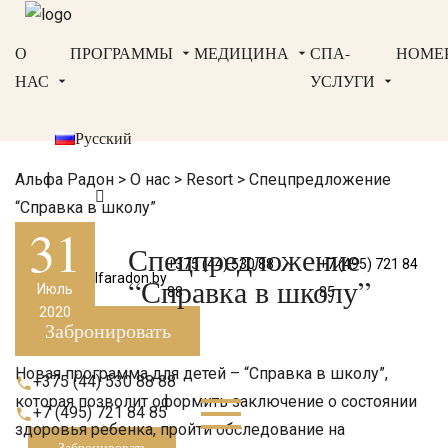
О
ПРОГРАММЫ
МЕДИЦИНА
СПА-
НОМЕ
НАС
УСЛУГИ
Русский
Альфа Радон
>
О нас
>
Resort
>
Спецпредложение
“Справка в школу”
31
Спецпредложение
+375 (44) 530 88
+7 (495) 721 84
bron@alfaradon.by
“Справка в школу”
Июль
88
85
2020
Забронировать
Новая программа для детей – “Справка в школу”,
+375 (44) 530 88 88
которая позволит оформить заключение о состоянии
+7 (495) 721 84 85
здоровья ребенка, пройти обследование на
Забронировать