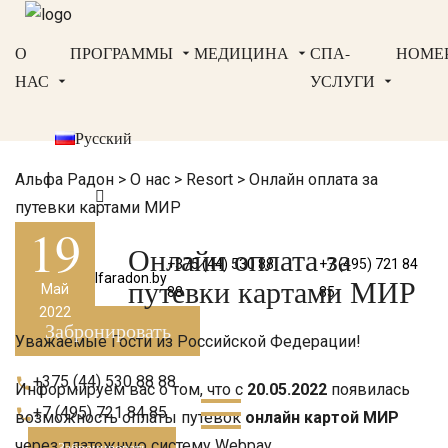
О
ПРОГРАММЫ
МЕДИЦИНА
СПА-
НОМЕ
НАС
УСЛУГИ
Русский
Альфа Радон
>
О нас
>
Resort
>
Онлайн оплата за
путевки картами МИР
19
Онлайн оплата за
+375 (44) 530 88
+7 (495) 721 84
bron@alfaradon.by
путевки картами МИР
Май
88
85
2022
Забронировать
Уважаемые Гости из Российской Федерации!
+375 (44) 530 88 88
Информируем вас о том, что с
20.05.2022
появилась
+7 (495) 721 84 85
возможность оплаты путевок
онлайн картой МИР
через платежную систему Webpay.
Забронировать